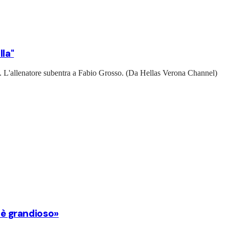
lla"
ti. L'allenatore subentra a Fabio Grosso. (Da Hellas Verona Channel)
i è grandioso»