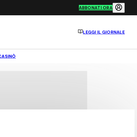
ABBONATI ORA
LEGGI IL GIORNALE
CASINÒ