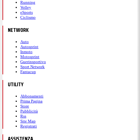
Running
Volley
eSports
Ciclismo
NETWORK
Auto
Autosprint
Inmoto
Motosprint
Guerinsportivo
Sport Network
Fantacup
UTILITY
Abbonamenti
Prima Pagina
Store
Pubblicità
Rss
Site Map
Registrati
ASSISTENZA