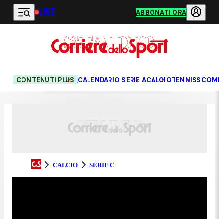
LIVE
Vai al contenuto principale
ABBONATI ORA
CONTENUTI PLUS
CALENDARIO SERIE A
CALCIO
TENNIS
SCOM
CALCIO
SERIE C