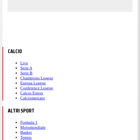
CALCIO
Live
Serie A
Serie B
Champions League
Europa League
Conference League
Calcio Estero
Calciomercato
ALTRI SPORT
Formula 1
Motomondiale
Basket
Tennis