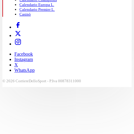
Calendario Europa L.
Calendario Premier L.
16:33
Casinò
Super giro di Verstappen
Verstappen chiude in 1:19.140 dopo una fantastica
scia di Tsunoda. L'olandese prenota un posto per la
Facebook
Instagram
Q3 quando mancano ancora
9 minuti
.
X
WhatsApp
© 2026 CorriereDelloSport - P.Iva 00878311000
16:28
Si parte: inizia la Q2!
Ora si può partire:
inizia la Q2
, con 15 minuti a
disposizione dei piloti.