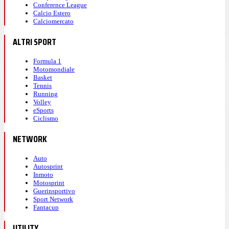
Conference League
Calcio Estero
Hamilton è ottavo, mentre Norris è addirittura
Calciomercato
undicesimo: i due inglesi sono
a rischio
ALTRI SPORT
eliminazione
.
Formula 1
Motomondiale
Basket
16:42
Tennis
Running
Volley
Antonelli è secondo!
eSports
Ciclismo
NETWORK
Vola Kimi Antonelli: si prende la seconda posizione
ad un decimo da Verstappen e si qualifica per la Q3.
Auto
Autosprint
Inmoto
Motosprint
16:39
Guerinsportivo
Sport Network
Fantacup
Settima posizione per Norris,
UTILITY