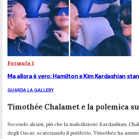
Formula 1
Ma allora è vero: Hamilton e Kim Kardashian stan
GUARDA LA GALLERY
Timothée Chalamet e la polemica su 
Secondo alcuni, più che la maledizione Kardashian, Chal
degli Oscar, scatenando il putiferio. Timothée ha amme