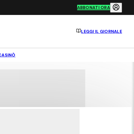
ABBONATI ORA
LEGGI IL GIORNALE
CASINÒ