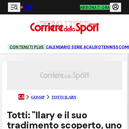
LIVE
Vai al contenuto principale
ABBONATI ORA
CONTENUTI PLUS
CALENDARIO SERIE A
CALCIO
TENNIS
SCOM
GOSSIP
TOTTI ILARY
Totti: "Ilary e il suo
tradimento scoperto, uno