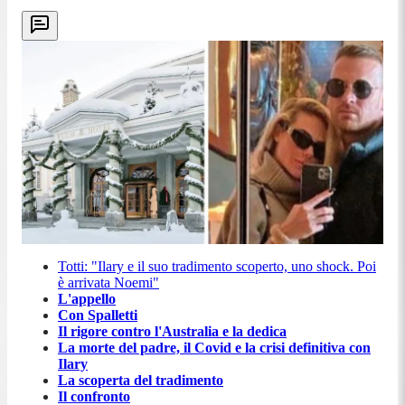
Totti: "Ilary e il suo tradimento scoperto, uno shock. Poi
è arrivata Noemi"
L'appello
Con Spalletti
Il rigore contro l'Australia e la dedica
La morte del padre, il Covid e la crisi definitiva con
Ilary
La scoperta del tradimento
Il confronto