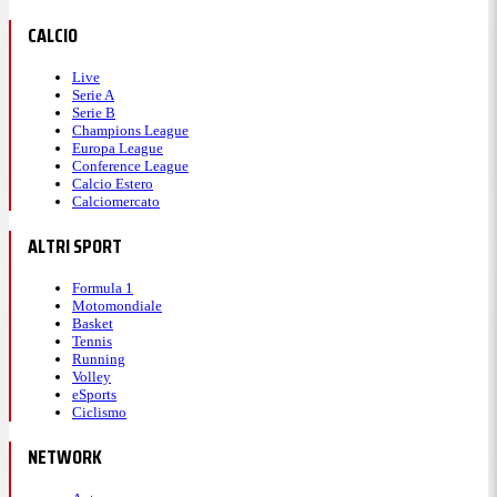
CALCIO
Live
Serie A
Serie B
Champions League
Europa League
Conference League
Calcio Estero
Calciomercato
ALTRI SPORT
Formula 1
Motomondiale
Basket
Tennis
Running
Volley
eSports
Ciclismo
NETWORK