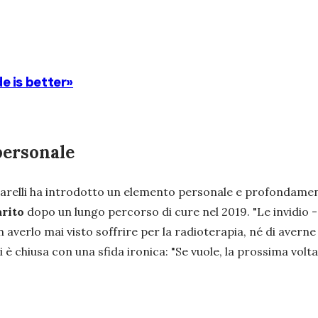
de is better»
personale
ntarelli ha introdotto un elemento personale e profondame
arito
dopo un lungo percorso di cure nel 2019.
"Le invidio
-
n averlo mai visto soffrire per la radioterapia, né di averne 
i è chiusa con una sfida ironica:
"Se vuole, la prossima volt