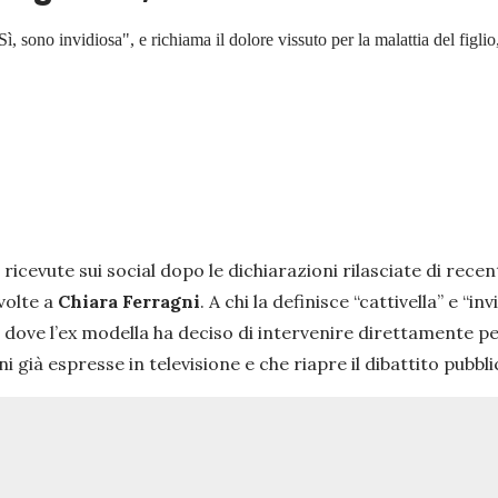
ì, sono invidiosa", e richiama il dolore vissuto per la malattia del figli
icevute sui social dopo le dichiarazioni rilasciate di recen
volte a
Chiara Ferragni
. A chi la definisce
“cattivella”
e
“inv
e, dove l’ex modella ha deciso di intervenire direttamente p
i già espresse in televisione e che riapre il dibattito pubbl