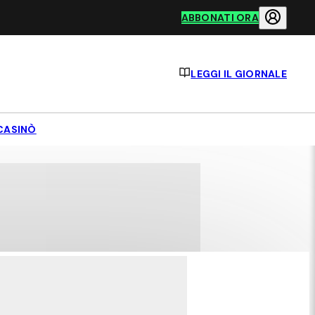
ABBONATI ORA
LEGGI IL GIORNALE
CASINÒ