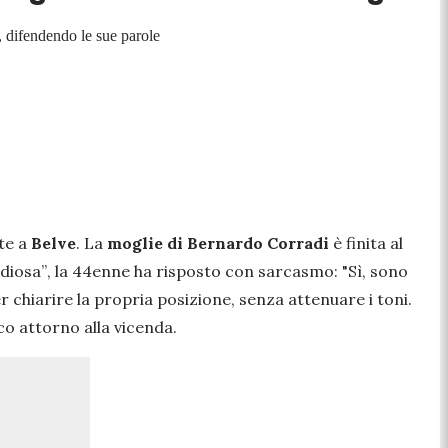
o, difendendo le sue parole
te a
Belve
. La
moglie di Bernardo Corradi
è finita al
idiosa”
, la 44enne ha risposto con sarcasmo:
"Sì, sono
er chiarire la propria posizione, senza attenuare i toni.
ico attorno alla vicenda.