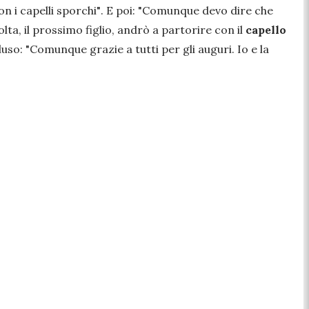
n i capelli sporchi"
. E poi:
"Comunque devo dire che
ta, il prossimo figlio, andrò a partorire con il
capello
luso:
"Comunque grazie a tutti per gli auguri. Io e la