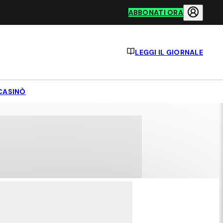
ABBONATI ORA
LEGGI IL GIORNALE
CASINÒ