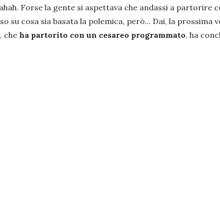
ahah. Forse la gente si aspettava che andassi a partorire co
 su cosa sia basata la polemica, però... Dai, la prossima vol
i, che
ha partorito con un cesareo programmato
, ha conc