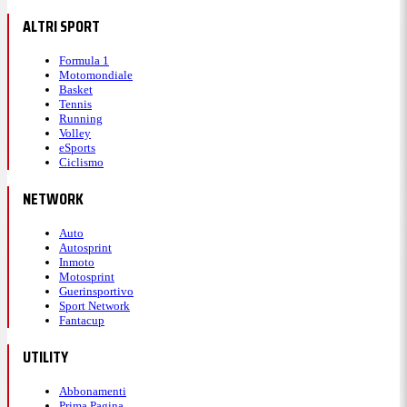
ALTRI SPORT
Formula 1
Motomondiale
Basket
Tennis
Running
Volley
eSports
Ciclismo
NETWORK
Auto
Autosprint
Inmoto
Motosprint
Guerinsportivo
Sport Network
Fantacup
UTILITY
Abbonamenti
Prima Pagina