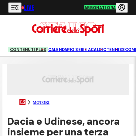
LIVE
Vai al contenuto principale
ABBONATI ORA
CONTENUTI PLUS
CALENDARIO SERIE A
CALCIO
TENNIS
SCOM
MOTORI
Dacia e Udinese, ancora
insieme per una terza