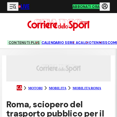
LIVE
Vai al contenuto principale
ABBONATI ORA
CONTENUTI PLUS
CALENDARIO SERIE A
CALCIO
TENNIS
SCOM
MOTORI
MOBILITA
MOBILITA ROMA
Roma, sciopero del
trasporto pubblico per il