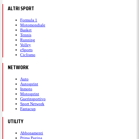
ALTRI SPORT
Formula 1
Motomondiale
Basket
Tennis
Running
Volley
eSports
Ciclismo
NETWORK
Auto
Autosprint
Inmoto
Motosprint
Guerinsportivo
Sport Network
Fantacup
UTILITY
Abbonamenti
Prima Pagina