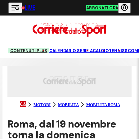
LIVE
Vai al contenuto principale
ABBONATI ORA
CONTENUTI PLUS
CALENDARIO SERIE A
CALCIO
TENNIS
SCOM
MOTORI
MOBILITA
MOBILITA ROMA
Roma, dal 19 novembre
torna la domenica