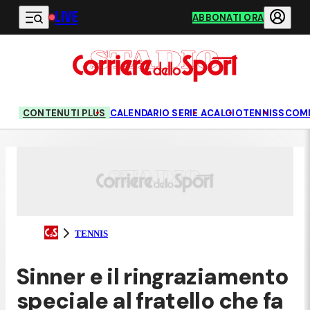
LIVE
Vai al contenuto principale
ABBONATI ORA
CONTENUTI PLUS
CALENDARIO SERIE A
CALCIO
TENNIS
SCOM
TENNIS
Sinner e il ringraziamento
speciale al fratello che fa