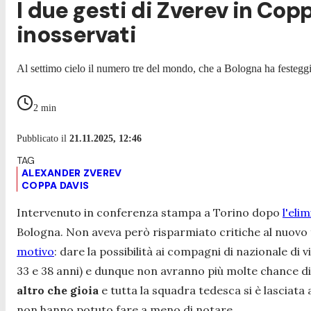
I due gesti di Zverev in Cop
inosservati
Al settimo cielo il numero tre del mondo, che a Bologna ha festeggia
2
min
Pubblicato il
21.11.2025, 12:46
ALEXANDER ZVEREV
COPPA DAVIS
Intervenuto in conferenza stampa a Torino dopo
l'eli
Bologna. Non aveva però risparmiato critiche al nuovo
motivo
: dare la possibilità ai compagni di nazionale di 
33 e 38 anni) e dunque non avranno più molte chance di 
altro che gioia
e tutta la squadra tedesca si è lasciata
non hanno potuto fare a meno di notare.