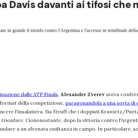
pa Davis davanti ai tifosi che
to in grande il trionfo contro l'Argentina e l'accesso in semifinale del
minazione dalle ATP Finals
,
Alexander Zverev
aveva conferm
 format della competizione,
paragonandola a una sorta di 
vincere l'insalatiera. Sia Struff che i doppisti Krawietz/Puet
trionfare. Ciononostante, dopo la vittoria contro l'Argenti
 andare a un sfrenata esultanza in campo. In particolare, so