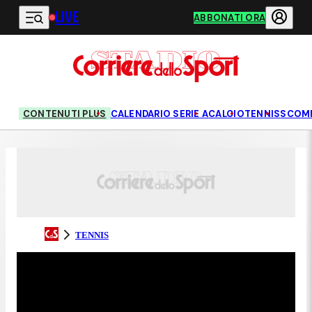
LIVE
Vai al contenuto principale
ABBONATI ORA
CONTENUTI PLUS
CALENDARIO SERIE A
CALCIO
TENNIS
SCOM
TENNIS