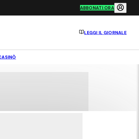
ABBONATI ORA
LEGGI IL GIORNALE
CASINÒ