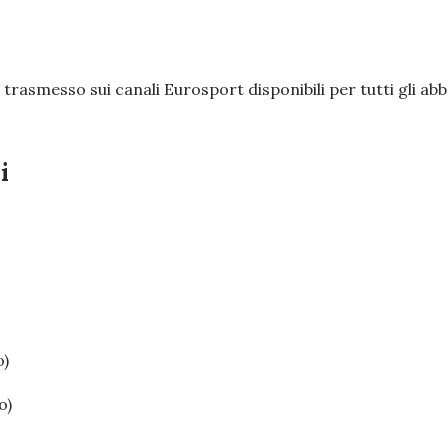
à trasmesso sui canali Eurosport disponibili per tutti gli 
i
o)
o)