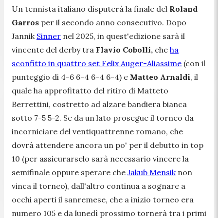
Un tennista italiano disputerà la finale del
Roland
Garros
per il secondo anno consecutivo. Dopo
Jannik
Sinner
nel 2025, in quest'edizione sarà il
vincente del derby tra
Flavio Cobolli,
che
ha
sconfitto in quattro set Felix Auger-Aliassime
(con il
punteggio di 4-6 6-4 6-4 6-4) e
Matteo Arnaldi
, il
quale ha approfitatto del ritiro di Matteto
Berrettini, costretto ad alzare bandiera bianca
sotto 7-5 5-2. Se da un lato prosegue il torneo da
incorniciare del ventiquattrenne romano, che
dovrà attendere ancora un po' per il debutto in top
10 (per assicurarselo sarà necessario vincere la
semifinale oppure sperare che
Jakub Mensik
non
vinca il torneo), dall'altro continua a sognare a
occhi aperti il sanremese, che a inizio torneo era
numero 105 e da lunedì prossimo tornerà tra i primi