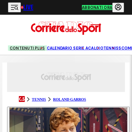
LIVE
Vai al contenuto principale
ABBONATI ORA
CONTENUTI PLUS
CALENDARIO SERIE A
CALCIO
TENNIS
SCOM
TENNIS
ROLAND GARROS