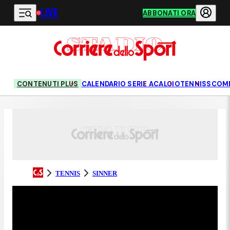
LIVE
Vai al contenuto principale
ABBONATI ORA
CONTENUTI PLUS
CALENDARIO SERIE A
CALCIO
TENNIS
SCOM
TENNIS
SINNER