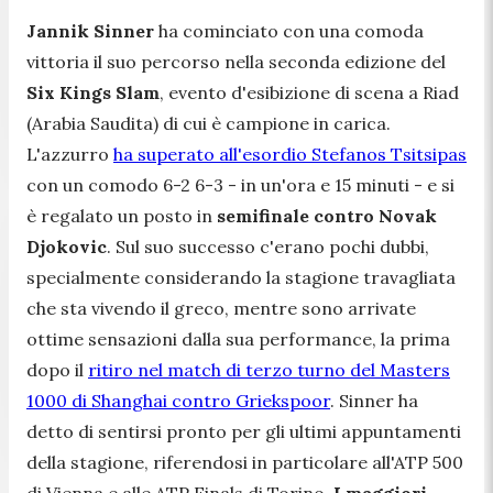
Jannik Sinner
ha cominciato con una comoda
vittoria il suo percorso nella seconda edizione del
Six Kings Slam
, evento d'esibizione di scena a Riad
(Arabia Saudita) di cui è campione in carica.
L'azzurro
ha superato all'esordio Stefanos Tsitsipas
con un comodo 6-2 6-3 - in un'ora e 15 minuti - e si
è regalato un posto in
semifinale contro Novak
Djokovic
. Sul suo successo c'erano pochi dubbi,
specialmente considerando la stagione travagliata
che sta vivendo il greco, mentre sono arrivate
ottime sensazioni dalla sua performance, la prima
dopo il
ritiro nel match di terzo turno del Masters
1000 di Shanghai contro Griekspoor
. Sinner ha
detto di sentirsi pronto per gli ultimi appuntamenti
della stagione, riferendosi in particolare all'ATP 500
di Vienna e alle ATP Finals di Torino.
I maggiori