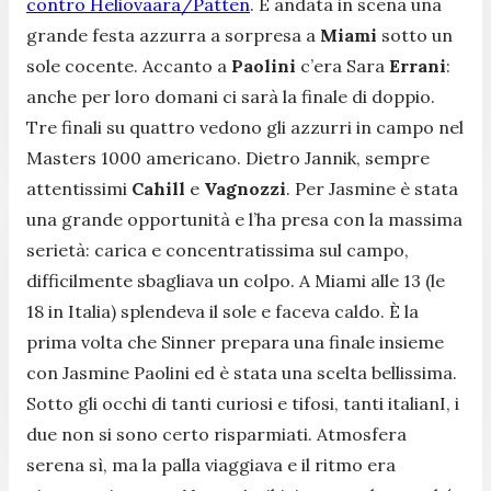
contro Heliovaara/Patten
. È andata in scena una
grande festa azzurra a sorpresa a
Miami
sotto un
sole cocente. Accanto a
Paolini
c’era Sara
Errani
:
anche per loro domani ci sarà la finale di doppio.
Tre finali su quattro vedono gli azzurri in campo nel
Masters 1000 americano. Dietro Jannik, sempre
attentissimi
Cahill
e
Vagnozzi
. Per Jasmine è stata
una grande opportunità e l’ha presa con la massima
serietà: carica e concentratissima sul campo,
difficilmente sbagliava un colpo. A Miami alle 13 (le
18 in Italia) splendeva il sole e faceva caldo. È la
prima volta che Sinner prepara una finale insieme
con Jasmine Paolini ed è stata una scelta bellissima.
Sotto gli occhi di tanti curiosi e tifosi, tanti italianI, i
due non si sono certo risparmiati. Atmosfera
serena sì, ma la palla viaggiava e il ritmo era