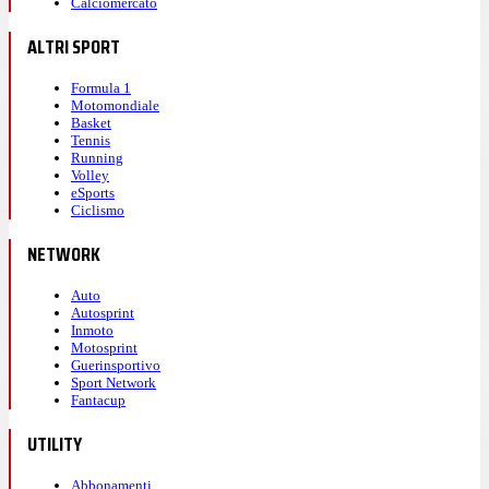
Calciomercato
ALTRI SPORT
Formula 1
Motomondiale
Basket
Tennis
Running
Volley
eSports
Ciclismo
NETWORK
Auto
Autosprint
Inmoto
Motosprint
Guerinsportivo
Sport Network
Fantacup
UTILITY
Abbonamenti