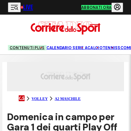
LIVE
Vai al contenuto principale
ABBONATI ORA
CONTENUTI PLUS
CALENDARIO SERIE A
CALCIO
TENNIS
SCOM
VOLLEY
A2 MASCHILE
Domenica in campo per
Gara 1 dei quarti Play Off