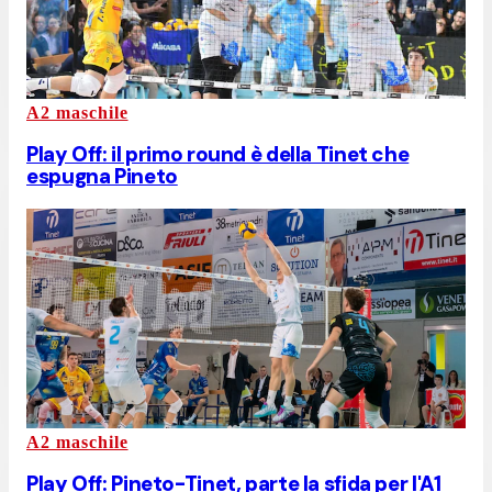
A2 maschile
Play Off: il primo round è della Tinet che
espugna Pineto
A2 maschile
Play Off: Pineto-Tinet, parte la sfida per l'A1