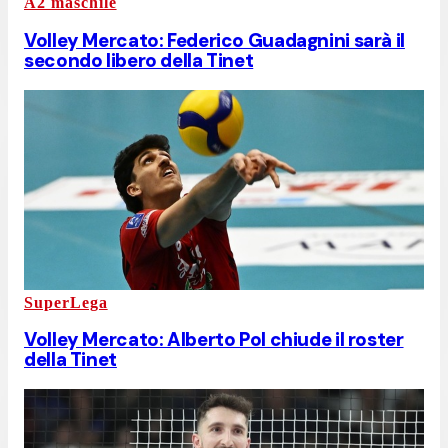
A2 maschile
Volley Mercato: Federico Guadagnini sarà il
secondo libero della Tinet
SuperLega
Volley Mercato: Alberto Pol chiude il roster
della Tinet