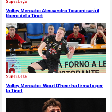
SuperLega
Volley Mercato: Alessandro Toscani sarà il
libero della Tinet
SuperLega
Volley Mercato: Wout D’heer ha firmato per
la Tinet