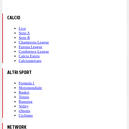
CALCIO
Live
Serie A
Serie B
Champions League
Europa League
Conference League
Calcio Estero
Calciomercato
ALTRI SPORT
Formula 1
Motomondiale
Basket
Tennis
Running
Volley
eSports
Ciclismo
NETWORK