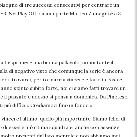
o bisogno di tre successi consecutivi per centrare un
11-3. Nei Play Off, da una parte Matteo Zamagni è a 3
2 ad esprimere una buona pallavolo, nonostante il
ulla di negativo visto che comunque la serie è ancora
r ritrovarci, per tornare a vincere e farlo in casa è
nno spinto subito forte, noi ci siamo fatti trovare un
 è il passato e adesso si pensa a domenica. Da Pinetese,
più difficili. Crediamoci fino in fondo ».
incere l’ultimo, quello più importante. Siamo felici di
o di essere un’ottima squadra e, anche con assenze
 molto presenti dal lato mentale e non abbiamo mai