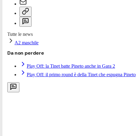
Tutte le news
A2 maschile
Da non perdere
Play Off: la Tinet batte Pineto anche in Gara 2
Play Off: il primo round è della Tinet che espugna Pineto