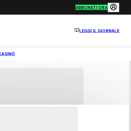
ABBONATI ORA
LEGGI IL GIORNALE
CASINÒ