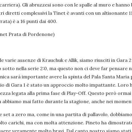
n carriera). Gli abruzzesi sono con le spalle al muro e hann
i diretti complessivi la Tinet è avanti con un altisonante 
rata) è a 16 punti dai 400.
Tinet Prata di Pordenone)
 varie assenze di Krauchuk e Allik, siamo riusciti in Gara 
sotto nella serie 2:0, ma questo non ci deve far pensare n
ica sarà importante avere la spinta del Pala Santa Maria pe
io di Gara 1 è stato un approccio molto impattante. Loro ha
hezza legata alla prima fase di Play-Off. Questo però ormai
on abbiamo mai fatto durante la stagione, anche nei momenti 
 set a zero ma, come in una partita di pallavolo, dobbiamo v
lto carichi, ma con molta attenzione. Pineto ha dimostrat
ssere veramente molto bravi. Dal canto nostro siamo stati