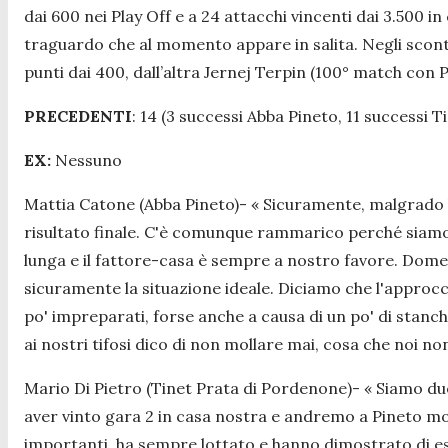
dai 600 nei Play Off e a 24 attacchi vincenti dai 3.500 i
traguardo che al momento appare in salita. Negli scontr
punti dai 400, dall’altra Jernej Terpin (100° match con P
PRECEDENTI
: 14 (3 successi Abba Pineto, 11 successi 
EX:
Nessuno
Mattia Catone (Abba Pineto)-
« Sicuramente, malgrado le
risultato finale. C'è comunque rammarico perché siamo 
lunga e il fattore-casa è sempre a nostro favore. Domen
sicuramente la situazione ideale. Diciamo che l'approcc
po' impreparati, forse anche a causa di un po' di stanc
ai nostri tifosi dico di non mollare mai, cosa che noi n
Mario Di Pietro (Tinet Prata di Pordenone)-
« Siamo due
aver vinto gara 2 in casa nostra e andremo a Pineto mo
importanti, ha sempre lottato e hanno dimostrato di e