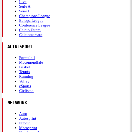
Live
Serie A
Serie B
Champions League
Europa League
Conference League
Calcio Estero
Calciomercato
ALTRI SPORT
Formula 1
Motomondiale
Basket
Tennis
Running
Volley
eSports
Ciclismo
NETWORK
Auto
Autosprint
Inmoto
Motosprint