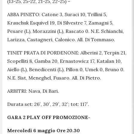
(13-25, 25-22, 21-25, 22-25) –
ABBA PINETO: Catone 3, Suraci 10, Trillini 5,
Krauchuk Esquivel 19, Di Silvestre 7, Zamagni 5,
Pesare (L), Morazzini (L), Rascato 0. N.E. Schianchi,
Larizza, Castagneri, Calonico. All. Di Tommaso.
TINET PRATA DI PORDENONE: Alberini 2, Terpin 21,
Scopelliti 8, Gamba 20, Ernastowicz 17, Katalan 10,
Aiello (L), Benedicenti (L), Pillon 0, Umek 0, Bruno 0.
N.E. Sist, Meneghel, Fusaro. All. Di Pietro.
ARBITRI: Nava, Di Bari.
Durata set: 26′, 30′, 29′, 32′; tot: 117′.
GARA 2 PLAY OFF PROMOZIONE-
Mercoledì 6 maggio Ore 20.30