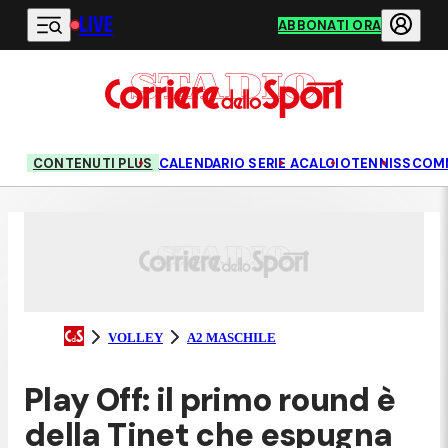
LIVE
Vai al contenuto principale
ABBONATI ORA
CONTENUTI PLUS
CALENDARIO SERIE A
CALCIO
TENNIS
SCOM
VOLLEY
A2 MASCHILE
Play Off: il primo round è
della Tinet che espugna