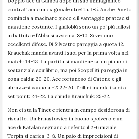
Doppio ace di Gamba dopo un suo immaginifico
contrattacco in diagonale stretta: 1-5. Anche Pineto
comincia a macinare gioco e il vantaggio pratese si
mantiene costante. I gialloblù sono un po’ più fallosi
in battuta e l’Abba si avvicina: 8-10. Si vedono
eccellenti difese. Di Silvestre pareggia a quota 12.
Krauchuk manda avanti i suoi per la prima volta nel
match: 14-13. La partita si mantiene su un piano di
sostanziale equilibrio, ma poi Scopelliti pareggia in
zona calda: 20-20. Ace fortunoso di Catone e gli
abruzzesi vanno a +2: 22-20. Trillini manda i suoi a
set point: 24-22. La chiude Krauchuk: 25-22.
Non ci sta la Tinet e rientra in campo desiderosa di
riscatto. Un Ernastowicz in buono spolvero e un
ace di Katalan segnano a referto il 2-6 iniziale.
Terpin si carica: 3-8. Un paio di imprecisioni di