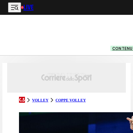
LIVE
Vai al contenuto principale
CONTENUT
VOLLEY
COPPE VOLLEY