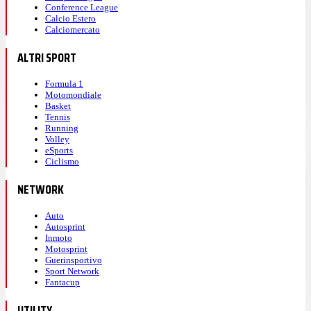
Conference League
Calcio Estero
Calciomercato
ALTRI SPORT
Formula 1
Motomondiale
Basket
Tennis
Running
Volley
eSports
Ciclismo
NETWORK
Auto
Autosprint
Inmoto
Motosprint
Guerinsportivo
Sport Network
Fantacup
UTILITY