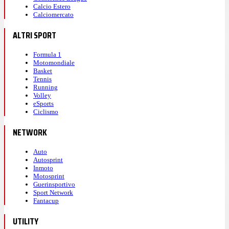
Calcio Estero
Calciomercato
ALTRI SPORT
Formula 1
Motomondiale
Basket
Tennis
Running
Volley
eSports
Ciclismo
NETWORK
Auto
Autosprint
Inmoto
Motosprint
Guerinsportivo
Sport Network
Fantacup
UTILITY