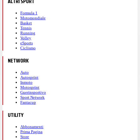
ALTRI SPORT
Formula 1
Motomondiale
Basket
Tennis
Running
Volley
eSports
Ciclismo
NETWORK
Auto
Autosprint
Inmoto
Motosprint
Guerinsportivo
Sport Network
Fantacup
UTILITY
Abbonamenti
Prima Pagina
Store