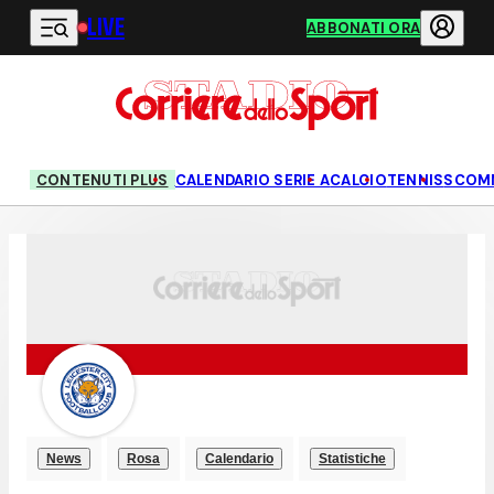
LIVE
Vai al contenuto principale
ABBONATI ORA
CONTENUTI PLUS
CALENDARIO SERIE A
CALCIO
TENNIS
SCOM
News
Rosa
Calendario
Statistiche