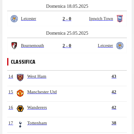
Domenica 18.05.2025
2 - 0
Leicester
Ipswich Town
Domenica 25.05.2025
2 - 0
Bournemouth
Leicester
CLASSIFICA
14
West Ham
43
15
Manchester Utd
42
16
Wanderers
42
17
Tottenham
38