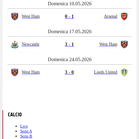
Domenica 10.05.2026
0 - 1
West Ham
Arsenal
Domenica 17.05.2026
3 - 1
Newcastle
West Ham
Domenica 24.05.2026
3 - 0
West Ham
Leeds United
CALCIO
Live
Serie A
Serie B