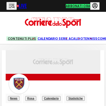
LIVE
Vai al contenuto principale
ABBONATI ORA
CONTENUTI PLUS
CALENDARIO SERIE A
CALCIO
TENNIS
SCOM
News
Rosa
Calendario
Statistiche