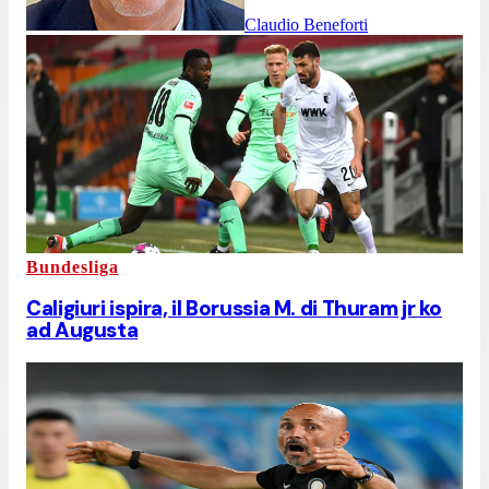
Claudio Beneforti
Bundesliga
Caligiuri ispira, il Borussia M. di Thuram jr ko
ad Augusta