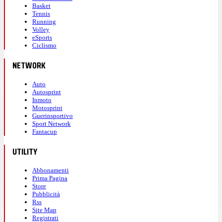
Basket
Tennis
Running
Volley
eSports
Ciclismo
NETWORK
Auto
Autosprint
Inmoto
Motosprint
Guerinsportivo
Sport Network
Fantacup
UTILITY
Abbonamenti
Prima Pagina
Store
Pubblicità
Rss
Site Map
Registrati