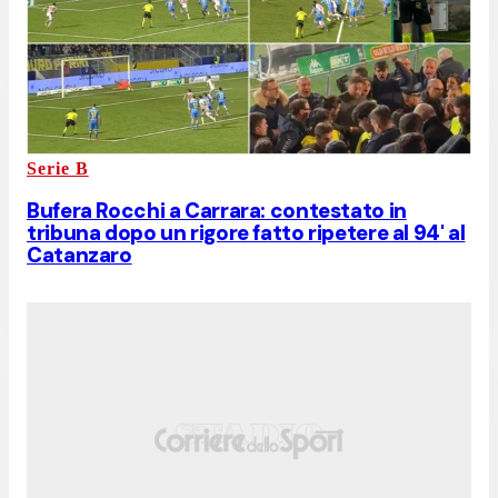
Serie B
Bufera Rocchi a Carrara: contestato in
tribuna dopo un rigore fatto ripetere al 94' al
Catanzaro