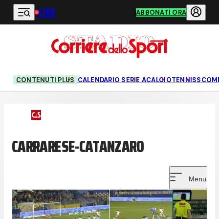
LIVE
Vai al contenuto principale
ABBONATI ORA
CONTENUTI PLUS
CALENDARIO SERIE A
CALCIO
TENNIS
SCOM
CARRARESE-CATANZARO
Menu