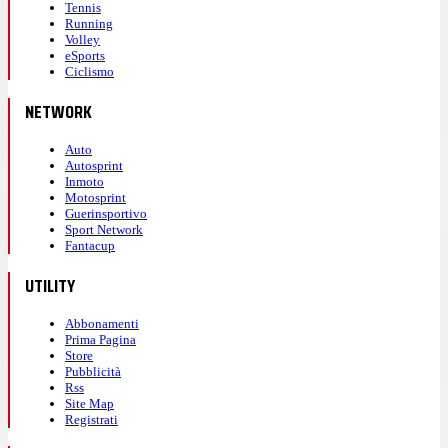
Tennis
Running
Volley
eSports
Ciclismo
NETWORK
Auto
Autosprint
Inmoto
Motosprint
Guerinsportivo
Sport Network
Fantacup
UTILITY
Abbonamenti
Prima Pagina
Store
Pubblicità
Rss
Site Map
Registrati