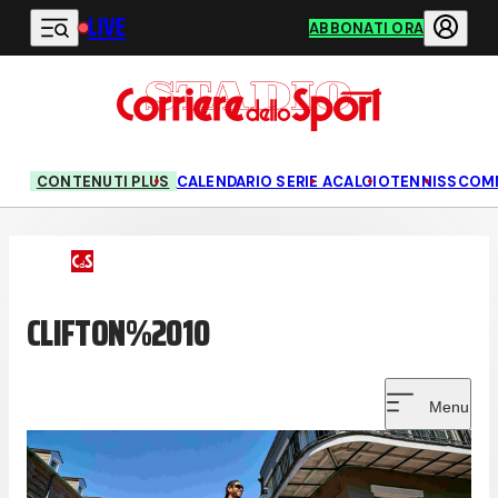
LIVE
Vai al contenuto principale
ABBONATI ORA
CONTENUTI PLUS
CALENDARIO SERIE A
CALCIO
TENNIS
SCOM
CLIFTON%2010
Menu