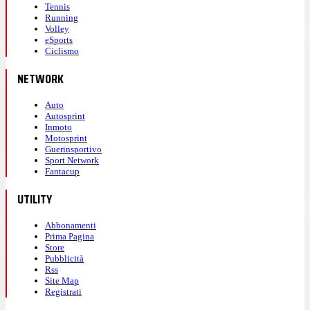
Tennis
Running
Volley
eSports
Ciclismo
NETWORK
Auto
Autosprint
Inmoto
Motosprint
Guerinsportivo
Sport Network
Fantacup
UTILITY
Abbonamenti
Prima Pagina
Store
Pubblicità
Rss
Site Map
Registrati