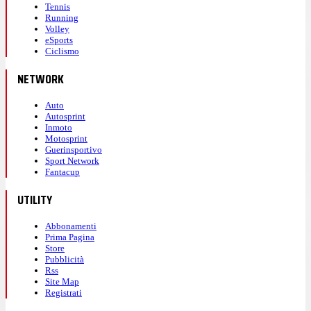
Tennis
Running
Volley
eSports
Ciclismo
NETWORK
Auto
Autosprint
Inmoto
Motosprint
Guerinsportivo
Sport Network
Fantacup
UTILITY
Abbonamenti
Prima Pagina
Store
Pubblicità
Rss
Site Map
Registrati