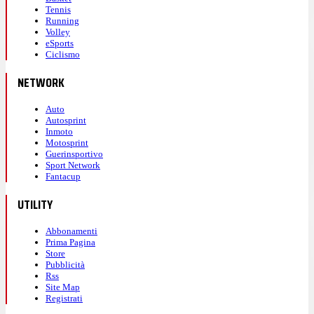
Tennis
Running
Volley
eSports
Ciclismo
NETWORK
Auto
Autosprint
Inmoto
Motosprint
Guerinsportivo
Sport Network
Fantacup
UTILITY
Abbonamenti
Prima Pagina
Store
Pubblicità
Rss
Site Map
Registrati