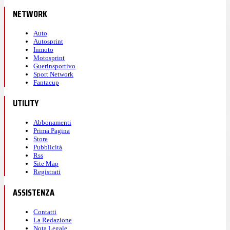
NETWORK
Auto
Autosprint
Inmoto
Motosprint
Guerinsportivo
Sport Network
Fantacup
UTILITY
Abbonamenti
Prima Pagina
Store
Pubblicità
Rss
Site Map
Registrati
ASSISTENZA
Contatti
La Redazione
Nota Legale