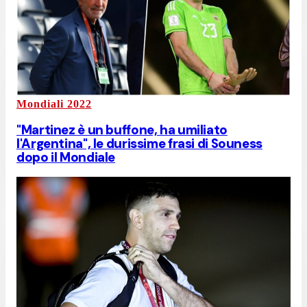
Mondiali 2022
"Martinez è un buffone, ha umiliato
l'Argentina", le durissime frasi di Souness
dopo il Mondiale