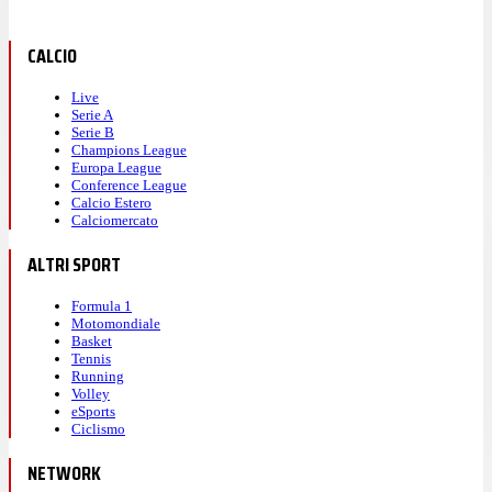
CALCIO
Live
Serie A
Serie B
Champions League
Europa League
Conference League
Calcio Estero
Calciomercato
ALTRI SPORT
Formula 1
Motomondiale
Basket
Tennis
Running
Volley
eSports
Ciclismo
NETWORK