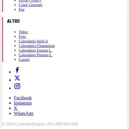
Privacy Policy
Cond. Generali
Faq
ALTRO
Video
Foto
Calendario Serie A
Calendario Champions
Calendario Europa L.
Calendario Premier L.
Casinò
Facebook
Instagram
X
WhatsApp
© 2026 CorriereDelloSport - P.Iva 00878311000