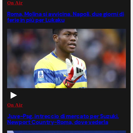
On Air
Roma, Molina si avvicina. Napoli, due giorni di
ferie in più per Lukaku
On Air
Juve-Psg, intreccio di mercato per Suzuki.
Newport Country-Roma, dove vederla