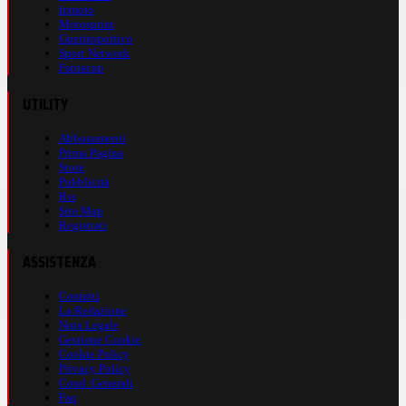
Inmoto
Motosprint
Guerinsportivo
Sport Network
Fantacup
UTILITY
Abbonamenti
Prima Pagina
Store
Pubblicità
Rss
Site Map
Registrati
ASSISTENZA
Contatti
La Redazione
Nota Legale
Gestione Cookie
Cookie Policy
Privacy Policy
Cond. Generali
Faq