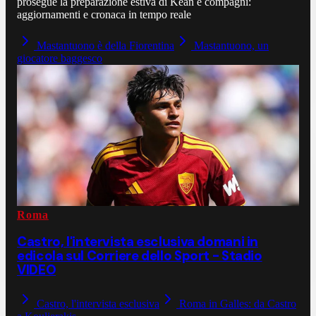
prosegue la preparazione estiva di Kean e compagni:
aggiornamenti e cronaca in tempo reale
Mastantuono è della Fiorentina
Mastantuono, un
giocatore baggesco
Roma
Castro, l'intervista esclusiva domani in
edicola sul Corriere dello Sport - Stadio
VIDEO
Castro, l'intervista esclusiva
Roma in Galles: da Castro