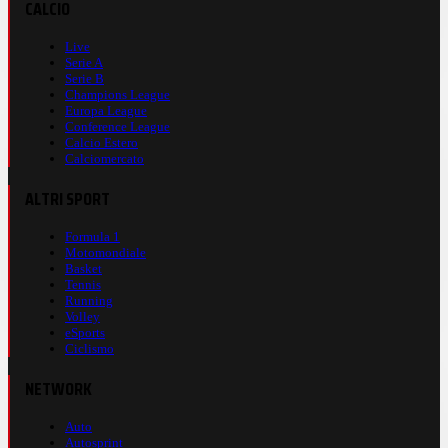
CALCIO
Live
Serie A
Serie B
Champions League
Europa League
Conference League
Calcio Estero
Calciomercato
ALTRI SPORT
Formula 1
Motomondiale
Basket
Tennis
Running
Volley
eSports
Ciclismo
NETWORK
Auto
Autosprint