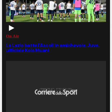
On Air
La Lazio batte l'Ascoli in amichevole. Juve.
ufficiale Kolo Muani