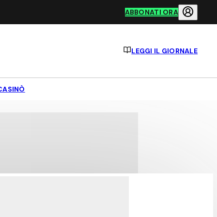
ABBONATI ORA
LEGGI IL GIORNALE
CASINÒ