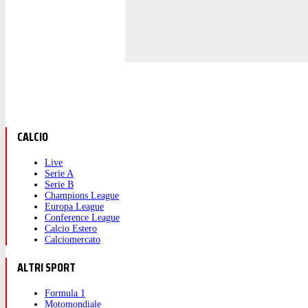
CALCIO
Live
Serie A
Serie B
Champions League
Europa League
Conference League
Calcio Estero
Calciomercato
ALTRI SPORT
Formula 1
Motomondiale