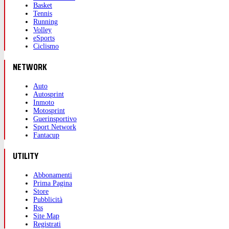
Basket
Tennis
Running
Volley
eSports
Ciclismo
NETWORK
Auto
Autosprint
Inmoto
Motosprint
Guerinsportivo
Sport Network
Fantacup
UTILITY
Abbonamenti
Prima Pagina
Store
Pubblicità
Rss
Site Map
Registrati