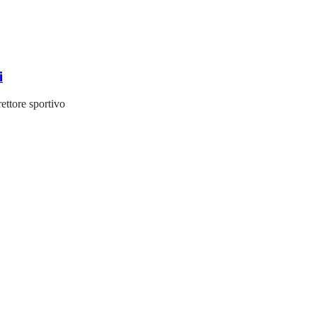
i
rettore sportivo