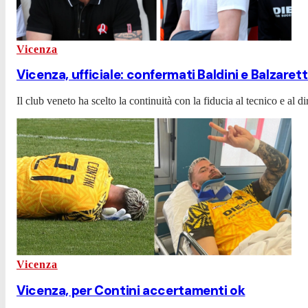
Vicenza
Vicenza, ufficiale: confermati Baldini e Balzarett
Il club veneto ha scelto la continuità con la fiducia al tecnico e al di
Vicenza
Vicenza, per Contini accertamenti ok