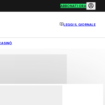
ABBONATI ORA
LEGGI IL GIORNALE
CASINÒ