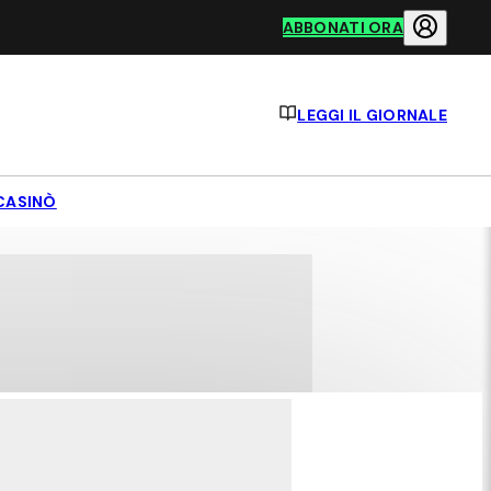
ABBONATI ORA
LEGGI IL GIORNALE
CASINÒ