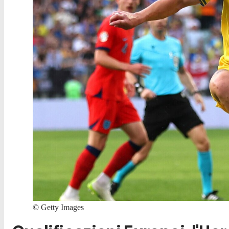
©
Getty Images