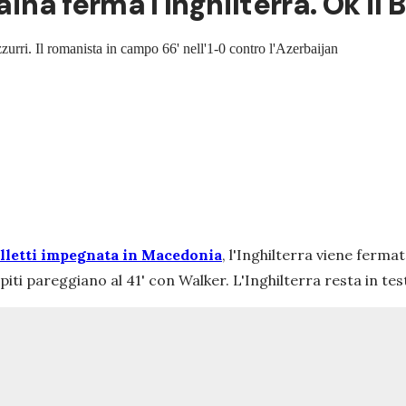
aina ferma l'Inghilterra. Ok il
zurri. Il romanista in campo 66' nell'1-0 contro l'Azerbaijan
alletti impegnata in Macedonia
, l'Inghilterra viene ferma
piti pareggiano al 41' con Walker. L'Inghilterra resta in tes