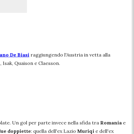
iano De Biasi
raggiungendo l'Austria in vetta alla
i, Isak, Quaison e Claesson.
olate. Un gol per parte invece nella sfida tra
Romania
e
due doppiette
: quella dell'ex Lazio
Muriqi
e dell'ex