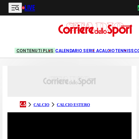
LIVE
Vai al contenuto principale
CONTENUTI PLUS
CALENDARIO SERIE A
CALCIO
TENNIS
SC
CALCIO
CALCIO ESTERO