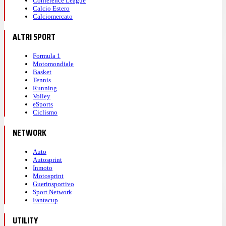
Conference League
Calcio Estero
Calciomercato
ALTRI SPORT
Formula 1
Motomondiale
Basket
Tennis
Running
Volley
eSports
Ciclismo
NETWORK
Auto
Autosprint
Inmoto
Motosprint
Guerinsportivo
Sport Network
Fantacup
UTILITY