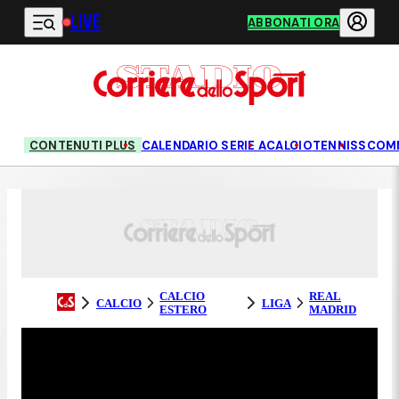
LIVE
Vai al contenuto principale
ABBONATI ORA
CONTENUTI PLUS
CALENDARIO SERIE A
CALCIO
TENNIS
SCOM
CALCIO
REAL
CALCIO
LIGA
ESTERO
MADRID