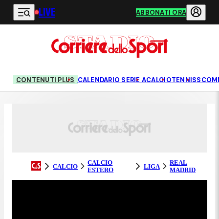
LIVE
Vai al contenuto principale
ABBONATI ORA
CONTENUTI PLUS
CALENDARIO SERIE A
CALCIO
TENNIS
SCOM
CALCIO
REAL
CALCIO
LIGA
ESTERO
MADRID