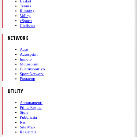
Basket
Tennis
Running
Volley
eSports
Ciclismo
NETWORK
Auto
Autosprint
Inmoto
Motosprint
Guerinsportivo
Sport Network
Fantacup
UTILITY
Abbonamenti
Prima Pagina
Store
Pubblicità
Rss
Site Map
Registrati