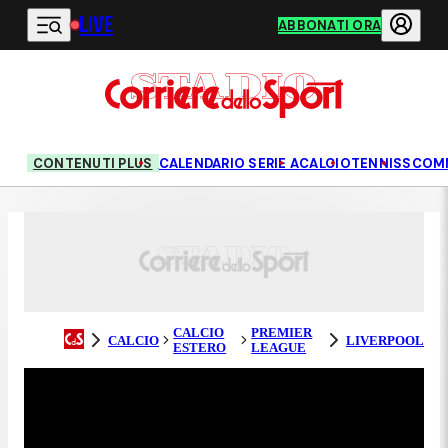
LIVE
Vai al contenuto principale
ABBONATI ORA
CONTENUTI PLUS
CALENDARIO SERIE A
CALCIO
TENNIS
SCOM
CALCIO
PREMIER
CALCIO
LIVERPOOL
ESTERO
LEAGUE