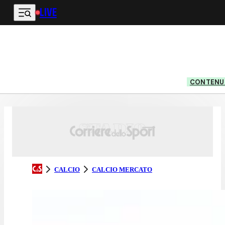
LIVE
Vai al contenuto principale
CONTENUT
CALCIO
CALCIO MERCATO