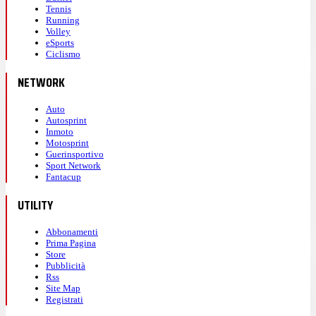
Tennis
Running
Volley
eSports
Ciclismo
NETWORK
Auto
Autosprint
Inmoto
Motosprint
Guerinsportivo
Sport Network
Fantacup
UTILITY
Abbonamenti
Prima Pagina
Store
Pubblicità
Rss
Site Map
Registrati