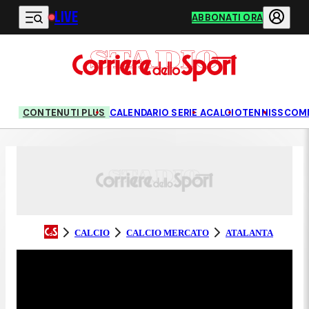
LIVE
Vai al contenuto principale
ABBONATI ORA
CONTENUTI PLUS
CALENDARIO SERIE A
CALCIO
TENNIS
SCOM
CALCIO
CALCIO MERCATO
ATALANTA