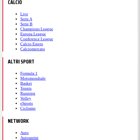
CALCIO
Live
Serie A
Serie B
Champions League
Europa League
Conference League
Calcio Estero
Calciomercato
ALTRI SPORT
Formula 1
Motomondiale
Basket
Tennis
Running
Volley
eSports
Ciclismo
NETWORK
Auto
Autosprint