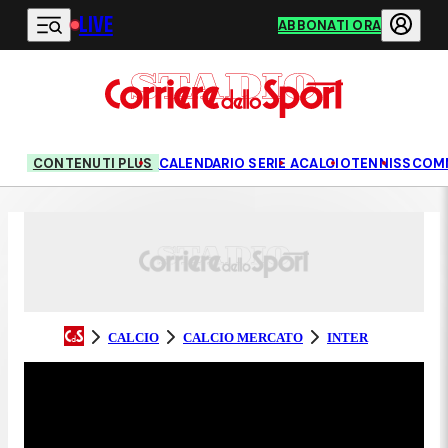
LIVE
Vai al contenuto principale
ABBONATI ORA
CONTENUTI PLUS
CALENDARIO SERIE A
CALCIO
TENNIS
SCOM
CALCIO
CALCIO MERCATO
INTER