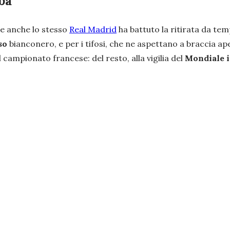
gba
le anche lo stesso
Real Madrid
ha battuto la ritirata da tem
so
bianconero, e per i tifosi, che ne aspettano a braccia aper
l campionato francese: del resto, alla vigilia del
Mondiale i