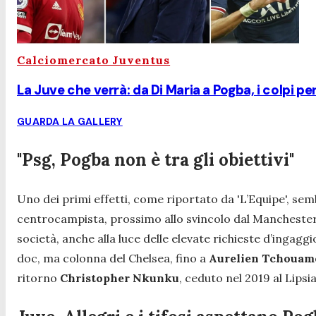
Calciomercato Juventus
La Juve che verrà: da Di Maria a Pogba, i colpi pe
GUARDA LA GALLERY
"Psg, Pogba non è tra gli obiettivi"
Uno dei primi effetti, come riportato da 'L’Equipe', semb
centrocampista, prossimo allo svincolo dal Manchester
società, anche alla luce delle elevate richieste d’ingaggi
doc, ma colonna del Chelsea, fino a
Aurelien Tchouam
ritorno
Christopher Nkunku
, ceduto nel 2019 al Lipsi