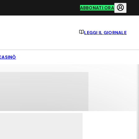
ABBONATI ORA
LEGGI IL GIORNALE
CASINÒ