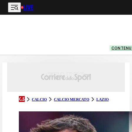
LIVE
Vai al contenuto principale
CONTENUT
CALCIO
CALCIO MERCATO
LAZIO