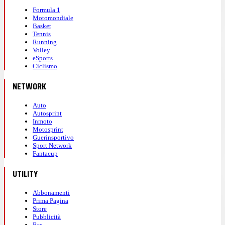
Formula 1
Motomondiale
Basket
Tennis
Running
Volley
eSports
Ciclismo
NETWORK
Auto
Autosprint
Inmoto
Motosprint
Guerinsportivo
Sport Network
Fantacup
UTILITY
Abbonamenti
Prima Pagina
Store
Pubblicità
Rss