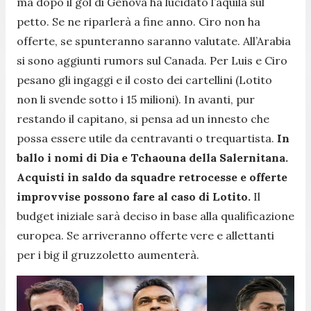
ma dopo il gol di Genova ha lucidato l’aquila sul
petto. Se ne riparlerà a fine anno. Ciro non ha
offerte, se spunteranno saranno valutate. All’Arabia
si sono aggiunti rumors sul Canada. Per Luis e Ciro
pesano gli ingaggi e il costo dei cartellini (Lotito
non li svende sotto i 15 milioni). In avanti, pur
restando il capitano, si pensa ad un innesto che
possa essere utile da centravanti o trequartista.
In
ballo i nomi di Dia e Tchaouna della Salernitana.
Acquisti in saldo da squadre retrocesse e offerte
improvvise possono fare al caso di Lotito.
Il
budget iniziale sarà deciso in base alla qualificazione
europea. Se arriveranno offerte vere e allettanti
per i big il gruzzoletto aumenterà.