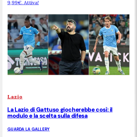
9,99€. Attiva!
Lazio
La Lazio di Gattuso giocherebbe così: il
modulo e la scelta sulla difesa
GUARDA LA GALLERY