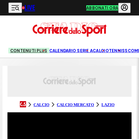
LIVE
Vai al contenuto principale
ABBONATI ORA
CONTENUTI PLUS
CALENDARIO SERIE A
CALCIO
TENNIS
SCOM
CALCIO
CALCIO MERCATO
LAZIO